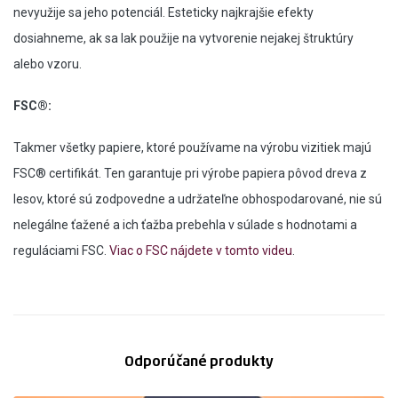
nevyužije sa jeho potenciál. Esteticky najkrajšie efekty
dosiahneme, ak sa lak použije na vytvorenie nejakej štruktúry
alebo vzoru.
FSC®:
Takmer všetky papiere, ktoré používame na výrobu vizitiek majú
FSC® certifikát. Ten garantuje pri výrobe papiera pôvod dreva z
lesov, ktoré sú zodpovedne a udržateľne obhospodarované, nie sú
nelegálne ťažené a ich ťažba prebehla v súlade s hodnotami a
reguláciami FSC.
Viac o FSC nájdete v tomto videu
.
Odporúčané produkty