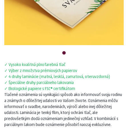
✓ Vysoko kvalitná plnofarebná tlač
✓ Výber z množstva prémiových papierov
✓ 4 druhy laminácie (matná, lesklá, zamatová, oteruvzdorná)
✓ Špeciálne druhy parciálneho lakovania
✓ Ekologické papiere s FSC® certifikátom
Tlačené oznámenia sú vynikajúci spôsob ako informovať svoju rodinu
a známych o dôležitej udalosti vo Vašom živote. Oznámenia môžu
informovať o svadbe, narodeninách, výročí alebo inej dôležitej
udalosti. Laminácia je tenký film, ktorý ochráni tlač, ale
predovšetkým dodá oznámeniam jedinečný vzhľad. V kombinácií s
parciálnym lakom bude oznámenie pôsobiť naozaj exkluzívne.