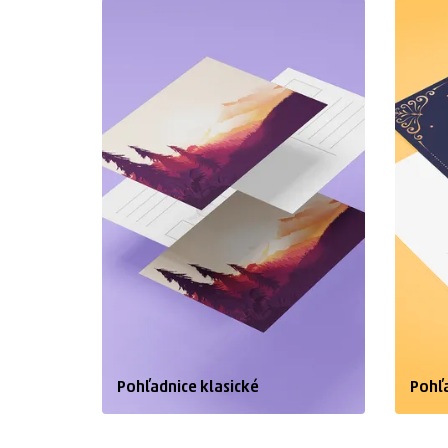
Kalendáre a diáre
Vizitky s r
Prevádzky a označovanie
Zobraziť v
Pohľadnice klasické
Pohľa