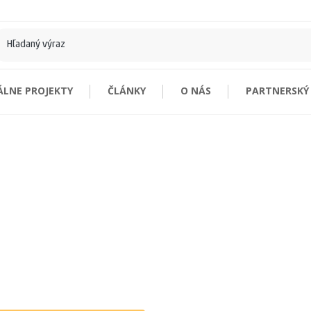
ÁLNE PROJEKTY
ČLÁNKY
O NÁS
PARTNERSKÝ
zitky
Nenašli ste čo hľadáte?
onomické
Vizitky na mieru
logické FSC®
reatívneho papiera FSC®
stové
zitky
bé - vrstvené
parciálnym lakom
etalickou tlačou FSC®