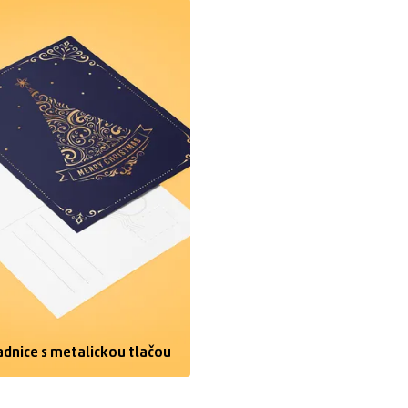
azbou
šetky produkty
dnice s metalickou tlačou