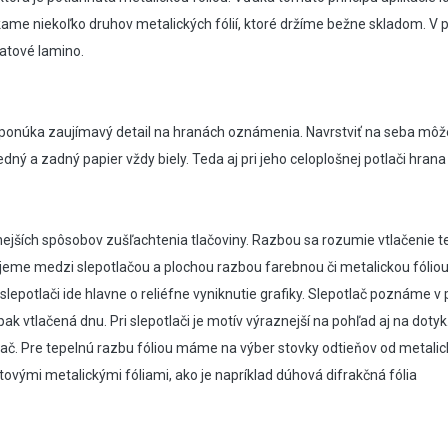
úkame niekoľko druhov metalických fólií, ktoré držíme bežne skladom. V
matové lamino.
onúka zaujímavý detail na hranách oznámenia. Navrstviť na seba môžete 
dný a zadný papier vždy biely. Teda aj pri jeho celoplošnej potlači hrana
ejších spôsobov zušľachtenia tlačoviny. Razbou sa rozumie vtlačenie t
ujeme medzi slepotlačou a plochou razbou farebnou či metalickou fóliou
 slepotlači ide hlavne o reliéfne vyniknutie grafiky. Slepotlač poznáme 
ak vtlačená dnu. Pri slepotlači je motív výraznejší na pohľad aj na dotyk.
lač.
Pre tepelnú razbu fóliou máme na výber stovky odtieňov od metalic
vými metalickými fóliami, ako je napríklad dúhová difrakčná fólia