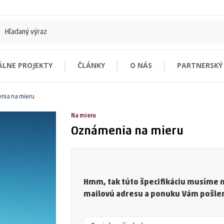
ÁLNE PROJEKTY
ČLÁNKY
O NÁS
PARTNERSKÝ
zitky
nia na mieru
Nenašli ste čo hľadáte?
onomické
Vizitky na mieru
Na mieru
logické FSC®
Oznámenia na mieru
reatívneho papiera FSC®
stové
zitky
Hmm, tak túto špecifikáciu musíme 
mailovú adresu a ponuku Vám pošlem
bé - vrstvené
parciálnym lakom
etalickou tlačou FSC®