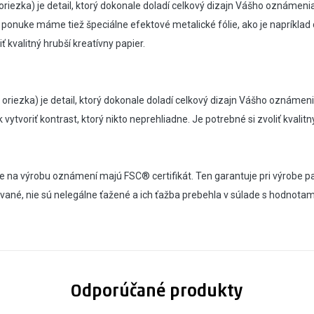
riezka) je detail, ktorý dokonale doladí celkový dizajn Vášho oznámeni
 ponuke máme tiež špeciálne efektové metalické fólie, ako je napríklad 
ť kvalitný hrubší kreatívny papier.
riezka) je detail, ktorý dokonale doladí celkový dizajn Vášho oznámeni
 vytvoriť kontrast, ktorý nikto neprehliadne. Je potrebné si zvoliť kvalitn
 na výrobu oznámení majú FSC® certifikát. Ten garantuje pri výrobe pa
né, nie sú nelegálne ťažené a ich ťažba prebehla v súlade s hodnotam
Odporúčané produkty