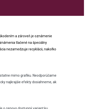
poškodením a zároveň je oznámenie
oznámenia tlačené na špeciálny
ácia nezamedzuje recyklácii, nakoľko
samostatne mimo grafiku. Neodporúčame
eticky najkrajšie efekty dosiahneme, ak
 ide o cenovo dostupný variant ku