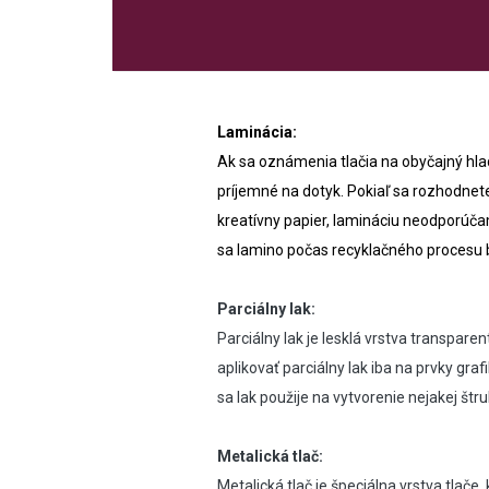
Laminácia:
Ak sa oznámenia tlačia na obyčajný hl
príjemné na dotyk. Pokiaľ sa rozhodnet
kreatívny papier, lamináciu neodporúča
sa lamino počas recyklačného procesu 
Parciálny lak:
Parciálny lak je lesklá vrstva transpa
aplikovať parciálny lak iba na prvky gra
sa lak použije na vytvorenie nejakej štr
Metalická tlač:
Metalická tlač je špeciálna vrstva tlače