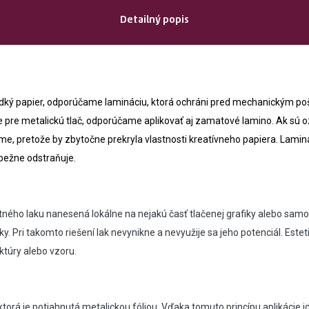
Detailný popis
adký papier, odporúčame lamináciu, ktorá ochráni pred mechanickým 
e pre metalickú tlač, odporúčame aplikovať aj zamatové lamino. Ak sú 
me, pretože by zbytočne prekryla vlastnosti kreatívneho papiera. Lamin
bežne odstraňuje.
rentného laku nanesená lokálne na nejakú časť tlačenej grafiky alebo 
fiky. Pri takomto riešení lak nevynikne a nevyužije sa jeho potenciál. Est
uktúry alebo vzoru.
, ktorá je potiahnutá metalickou fóliou. Vďaka tomuto princípu aplikácie