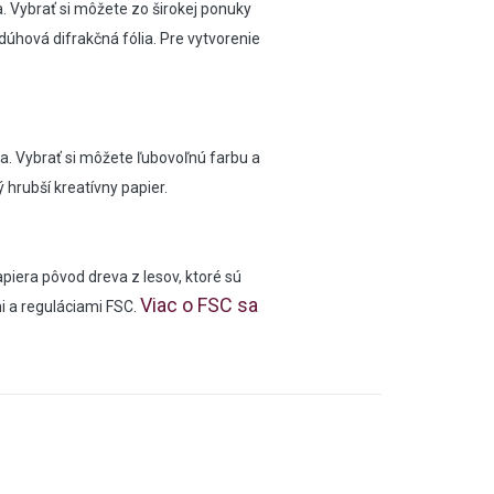
a. Vybrať si môžete zo širokej ponuky
dúhová difrakčná fólia. Pre vytvorenie
a. Vybrať si môžete ľubovoľnú farbu a
ý hrubší kreatívny papier.
piera pôvod dreva z lesov, ktoré sú
Viac o FSC sa
i a reguláciami FSC.