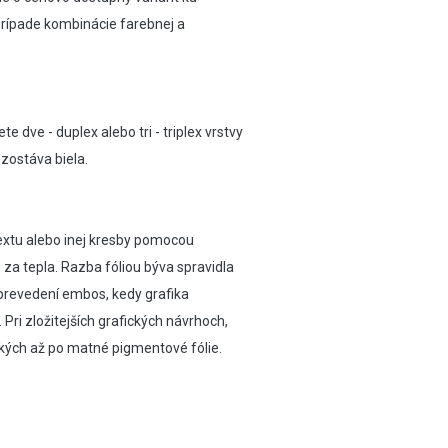
 prípade kombinácie farebnej a
dve - duplex alebo tri - triplex vrstvy
 zostáva biela.
extu alebo inej kresby pomocou
 za tepla. Razba fóliou býva spravidla
v prevedení embos, kedy grafika
 Pri zložitejších grafických návrhoch,
kých až po matné pigmentové fólie.