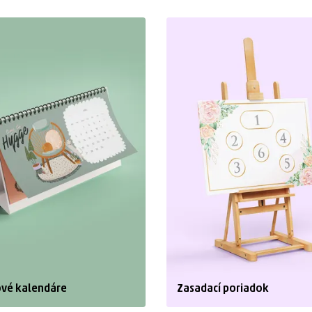
ové kalendáre
Zasadací poriadok