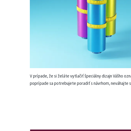
Kalendáre a diáre
Vizitky s r
Prevádzky a označovanie
Zobraziť v
V prípade, že si želáte vytlačiť špeciálny dizajn Vášho oz
poprípade sa potrebujete poradiť s návrhom, neváhajte sa