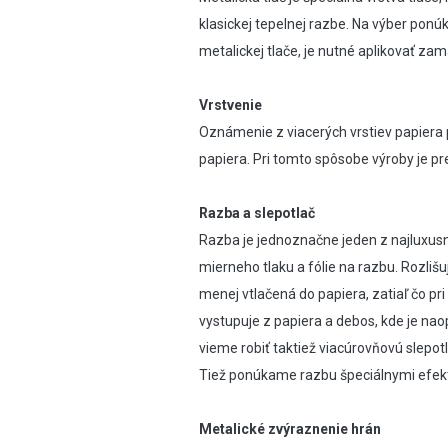
klasickej tepelnej razbe. Na výber pon
metalickej tlače, je nutné aplikovať za
Vrstvenie
Oznámenie z viacerých vrstiev papiera p
papiera. Pri tomto spôsobe výroby je pre
Razba a slepotlač
Razba je jednoznačne jeden z najluxusn
mierneho tlaku a fólie na razbu. Rozliš
menej vtlačená do papiera, zatiaľ čo pri
vystupuje z papiera a debos, kde je naop
vieme robiť taktiež viacúrovňovú slepot
Tiež ponúkame razbu špeciálnymi efekto
Metalické zvýraznenie hrán