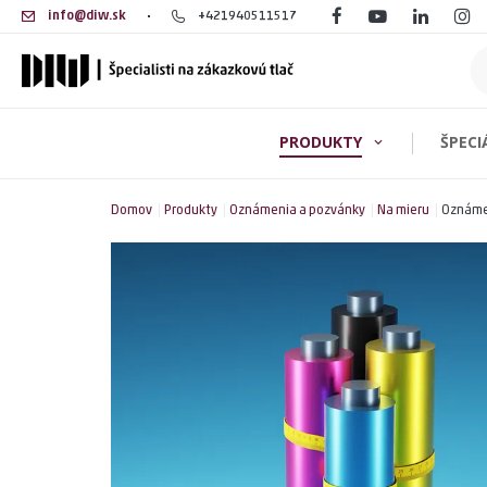
info@diw.sk
+421940511517
PRODUKTY
ŠPECI
Vizitky
Domov
Produkty
Oznámenia a pozvánky
Na mieru
Klasické vi
Oznáme
Marketing a reklama
Vizitky ek
Vizitky eko
Knihy, časopisy a publikácie
Vizitky z k
Obaly a krabičky
Vizitky pla
Firemné tlačoviny
Luxusné vi
Oznámenia a pozvánky
Vizitky hru
Etikety a samolepky
Vizitky s 
Vizitky s m