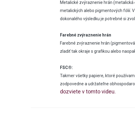
Metalické zvýraznenie hrán (metalická o
metalických alebo pigmentových fólií. V
dokonalého výsledku je potrebné si zvoli
Farebné zvýraznenie hrán
Farebné zvýraznenie hrán (pigmentová o
zladiť tak okraje s grafikou alebo naopak
FSC®:
Takmer všetky papiere, ktoré používame
zodpovedne a udržateľne obhospodarova
dozviete v tomto videu.