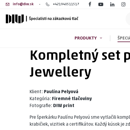
info@diw.sk
+421940511517
PRODUKTY
ŠPECI
Kompletný set p
Vizitky
Klasické vi
Marketing a reklama
Vizitky ek
Jewellery
Vizitky eko
Knihy, časopisy a publikácie
Vizitky z k
Obaly a krabičky
Vizitky pla
Klient:
Paulína Pelyová
Firemné tlačoviny
Kategória:
Firemné tlačoviny
Luxusné vi
Fotografie:
DIW print
Oznámenia a pozvánky
Vizitky hru
Pre šperkárku Paulínu Pelyovú sme vytlačili kompl
Etikety a samolepky
Vizitky s 
krabičiek, vizitiek a certifikátov. Každý kúsok j
Vizitky s m