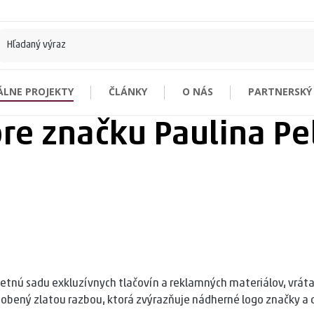
ÁLNE PROJEKTY
ČLÁNKY
O NÁS
PARTNERSKÝ
re značku Paulina Pe
zitky
Nenašli ste čo hľadáte?
onomické
Vizitky na mieru
logické FSC®
reatívneho papiera FSC®
stové
zitky
bé - vrstvené
etnú sadu exkluzívnych tlačovín a reklamných materiálov, vrátan
parciálnym lakom
e zdobený zlatou razbou, ktorá zvýrazňuje nádherné logo značky 
etalickou tlačou FSC®