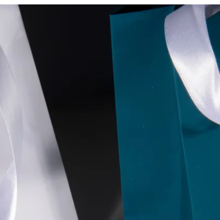
azbou
šetky produkty