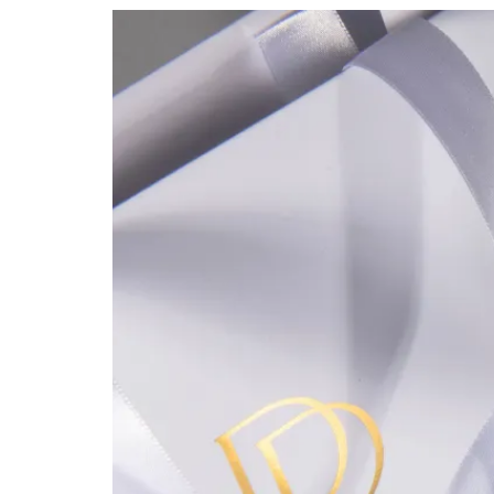
Kalendáre a diáre
Vizitky s r
Prevádzky a označovanie
Zobraziť v